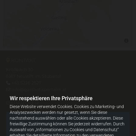
KONTAKT

Krößbach 30
6167
Neustift im Stubaital
+43 5226 2527

info@gasthof-sportalm.at

Wir respektieren Ihre Privatsphäre
PARTNER

Diese Website verwendet Cookies. Cookies zu Marketing- und
Analysezwecken werden nur gesetzt, wenn Sie diese
nachstehend auswählen oder alle Cookies akzeptieren. Diese
freiwillige Zustimmung können Sie jederzeit widerrufen. Durch
Auswahl von „Informationen zu Cookies und Datenschutz“
erhalten Sie detaillierte Information zu den verwendeten