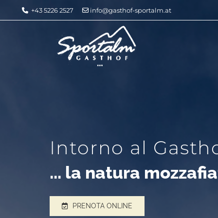
+43 5226 2527
info@gasthof-sportalm.at


Intorno al Gastho
... la natura mozzafi
PRENOTA ONLINE