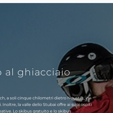
 al ghiacciaio
h, a soli cinque chilometri dietro Neustift, in
noltre, la valle dello Stubai offre ai suoi ospiti
eative. Lo skibus gratuito e lo skibus