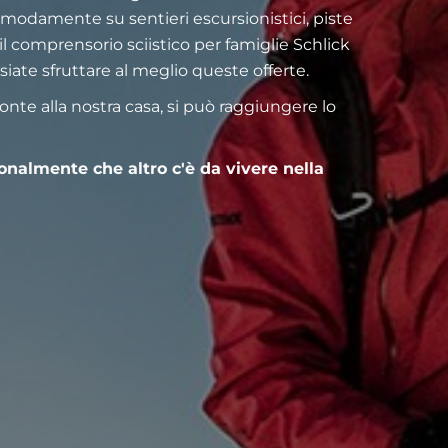
modamente su sentieri escursionistici, piste
, il comprensorio sciistico per famiglie Schlick
iate sfruttare al meglio queste offerte.
ronte alla nostra casa, si può raggiungere lo
rsonalmente che altro c'è da vivere nella