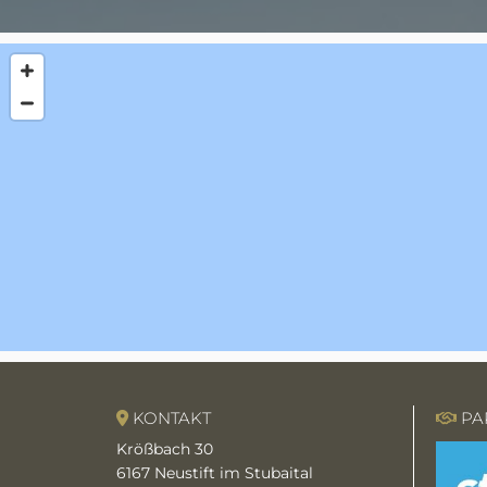
KONTAKT
PA


Krößbach 30
6167
Neustift im Stubaital