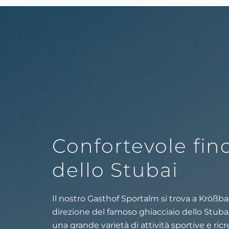
Confortevole fino
dello Stubai
Il nostro Gasthof Sportalm si trova a Krößbac
direzione del famoso ghiacciaio dello Stubai. I
una grande varietà di attività sportive e ricr