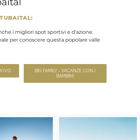
aital
TUBAITAL:
che i migliori spot sportivi e d'azione.
deale per conoscere questa popolare valle
NUOVO
BIG FAMILY - VACANZE CON I
BAMBINI